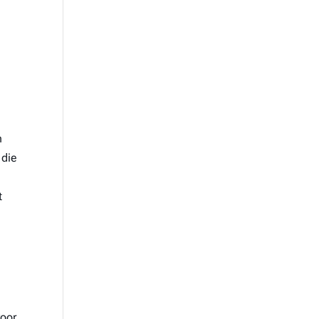
n
 die
t
voor