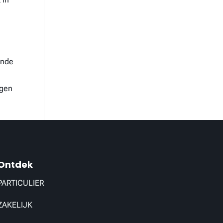
ende
ngen
Ontdek
PARTICULIER
ZAKELIJK