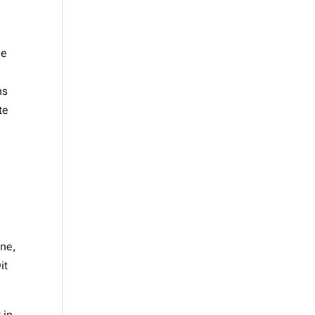
de
ns
te
one,
it
 in