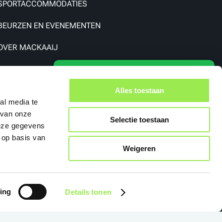
SPORTACCOMMODATIES
BEURZEN EN EVENEMENTEN
OVER MACKAAIJ
Alles toestaan
al media te
 van onze
Selectie toestaan
deze gegevens
 op basis van
Weigeren
ing
Details tonen
ling