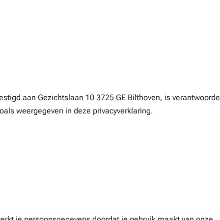
tigd aan Gezichtslaan 10 3725 GE Bilthoven, is verantwoordel
als weergegeven in deze privacyverklaring.
rkt je persoonsgegevens doordat je gebruik maakt van onze