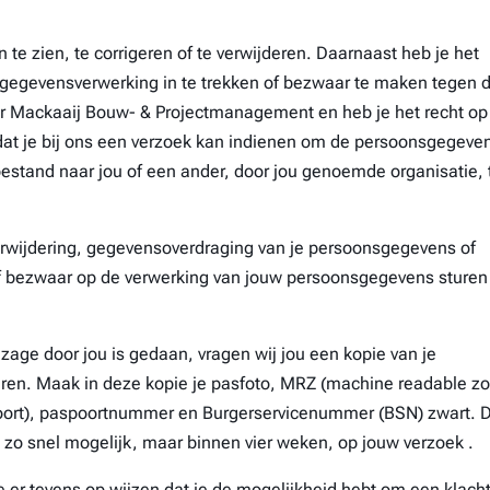
te zien, te corrigeren of te verwijderen. Daarnaast heb je het
 gegevensverwerking in te trekken of bezwaar te maken tegen 
r Mackaaij Bouw- & Projectmanagement en heb je het recht op
at je bij ons een verzoek kan indienen om de persoonsgegeve
bestand naar jou of een ander, door jou genoemde organisatie, 
verwijdering, gegevensoverdraging van je persoonsgegevens of
of bezwaar op de verwerking van jouw persoonsgegevens sturen
inzage door jou is gedaan, vragen wij jou een kopie van je
turen. Maak in deze kopie je pasfoto, MRZ (machine readable z
ort), paspoortnummer en Burgerservicenummer (BSN) zwart. D
 zo snel mogelijk, maar binnen vier weken, op jouw verzoek .
er tevens op wijzen dat je de mogelijkheid hebt om een klacht