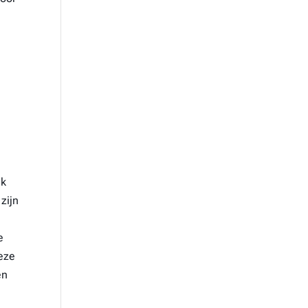
ek
zijn
e
deze
en