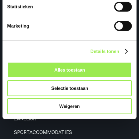
Statistieken
Op zoek naar deskundige begeleiding en ervaring
voor jouw project?
Marketing
Bij Mackaaij Bouw- en Projectmanagement vind je
de expertise die je nodig hebt voor diverse
bouwprojecten en projectbeheer.
Details tonen
Wij bieden ondersteuning op maat voor particuliere
en zakelijke bouwprojecten, beurzen,
Alles toestaan
interieurprojecten en evenementen.
Selectie toestaan
Ontdek
PARTICULIER
Weigeren
ZAKELIJK
SPORTACCOMMODATIES