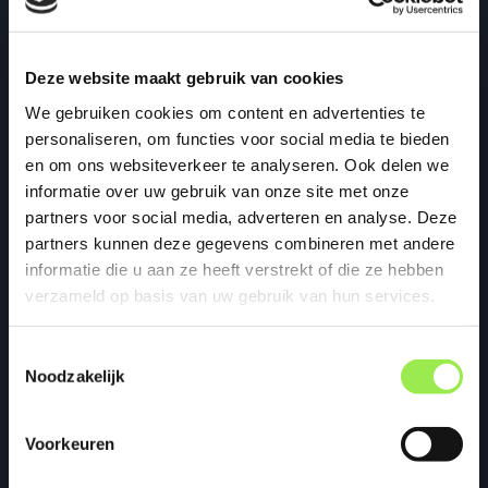
Deze website maakt gebruik van cookies
We gebruiken cookies om content en advertenties te
personaliseren, om functies voor social media te bieden
en om ons websiteverkeer te analyseren. Ook delen we
informatie over uw gebruik van onze site met onze
Gezichtslaan 10
partners voor social media, adverteren en analyse. Deze
partners kunnen deze gegevens combineren met andere
3723 GE Bilthoven
informatie die u aan ze heeft verstrekt of die ze hebben
verzameld op basis van uw gebruik van hun services.
+31 6 53174708
Toestemmingsselectie
Contact
Noodzakelijk
Voorkeuren